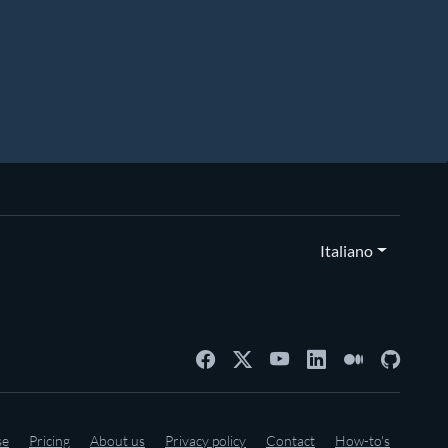
Italiano
se
Pricing
About us
Privacy policy
Contact
How-to's