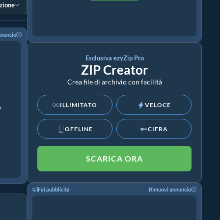
ezione
nnuncio
Esclusiva ezyZip Pro
ZIP Creator
Crea file di archivio con facilità
ILLIMITATO
VELOCE
p
OFFLINE
CIFRA
SCARICA ORA
Fai pubblicità
Rimuovi annuncio