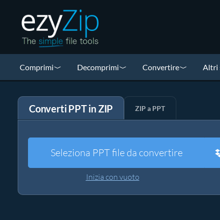
Comprimi
Decomprimi
Convertire
Altri
Converti PPT in ZIP
ZIP a PPT
Seleziona PPT file da convertire
Inizia con vuoto