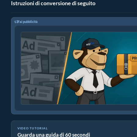
Istruzioni di conversione di seguito
Fai pubblicità
VIDEO TUTORIAL
Guarda una guida di 60 secondi
Come Convertire PPT in ZIP Online (Guida Semplice)