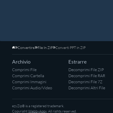
Convertire
File In ZIP
Converti PPT in ZIP
Home
Archivio
Estrarre
Comprimi File
Decomprimi File ZIP
Comprimi Cartella
Decomprimi File RAR
Comprimi Immagini
Decomprimi File 7Z
Comprimi Audio/Video
Decomprimi Altri File
ezyZip® is a registered trademark.
Copyright
WebbyAppy
. All rights reserved.