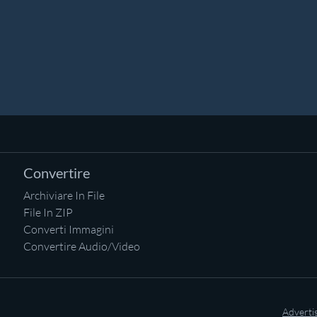
Convertire
Archiviare In File
File In ZIP
Converti Immagini
Convertire Audio/Video
Adverti