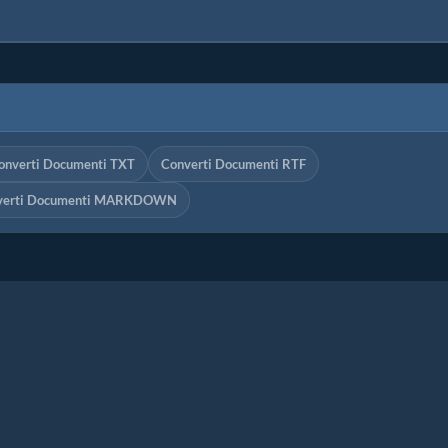
onverti Documenti TXT
Converti Documenti RTF
verti Documenti MARKDOWN