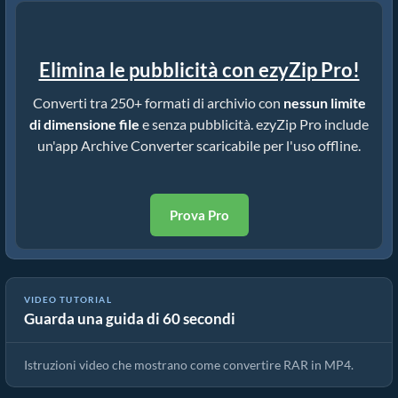
Elimina le pubblicità con ezyZip Pro!
Converti tra 250+ formati di archivio con
nessun limite
di dimensione file
e senza pubblicità. ezyZip Pro include
un'app Archive Converter scaricabile per l'uso offline.
Prova Pro
VIDEO TUTORIAL
Guarda una guida di 60 secondi
Come convertire RAR in MP4 online (Guida semplice)
Istruzioni video che mostrano come convertire RAR in MP4.