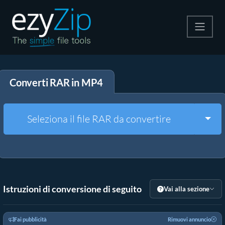
Comprimi
Converti RAR in MP4
Decomprimi
Convertire
Togg
Seleziona il file RAR da convertire
Altri strumenti
Istruzioni di conversione di seguito
Vai alla sezione
Fai pubblicità
Rimuovi annuncio