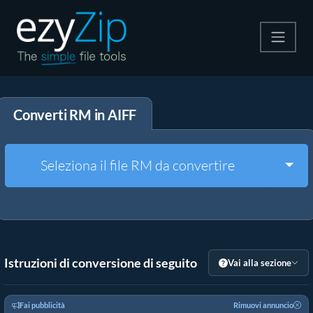
Comprimi
Converti RM in AIFF
Decomprimi
Convertire
Togg
Seleziona il file RM da convertire
Altri strumenti
Istruzioni di conversione di seguito
Vai alla sezione
Fai pubblicità
Rimuovi annuncio