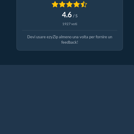
4.6
/ 5
1927 voti
Devi usare ezyZip almeno una volta per fornire un
feedback!