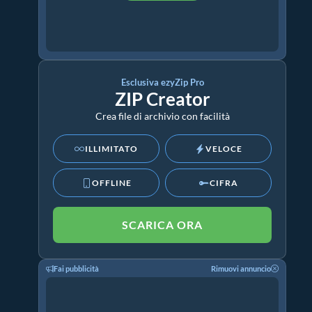
Esclusiva ezyZip Pro
ZIP Creator
Crea file di archivio con facilità
ILLIMITATO
VELOCE
OFFLINE
CIFRA
SCARICA ORA
Fai pubblicità
Rimuovi annuncio