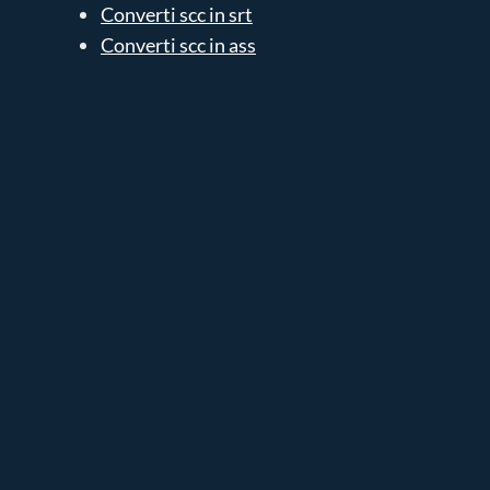
Converti scc in srt
Converti scc in ass