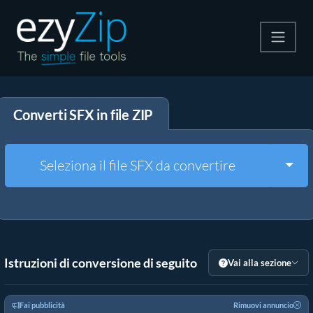
Comprimi
Converti SFX in file ZIP
Decomprimi
Convertire
Togg
Seleziona il file SFX da convertire
Altri strumenti
Istruzioni di conversione di seguito
Vai alla sezione
Fai pubblicità
Rimuovi annuncio