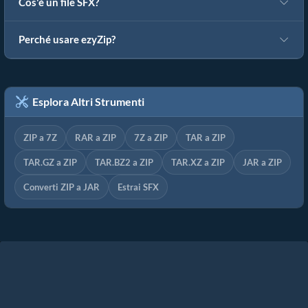
Cos'è un file SFX?
Perché usare ezyZip?
Esplora Altri Strumenti
ZIP a 7Z
RAR a ZIP
7Z a ZIP
TAR a ZIP
TAR.GZ a ZIP
TAR.BZ2 a ZIP
TAR.XZ a ZIP
JAR a ZIP
Converti ZIP a JAR
Estrai SFX