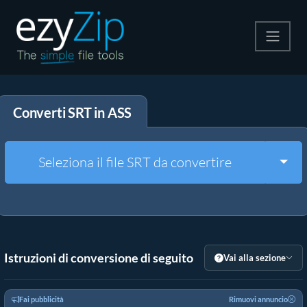
Comprimi
Converti SRT in ASS
Decomprimi
Convertire
Togg
Seleziona il file SRT da convertire
Altri strumenti
Istruzioni di conversione di seguito
Vai alla sezione
Fai pubblicità
Rimuovi annuncio