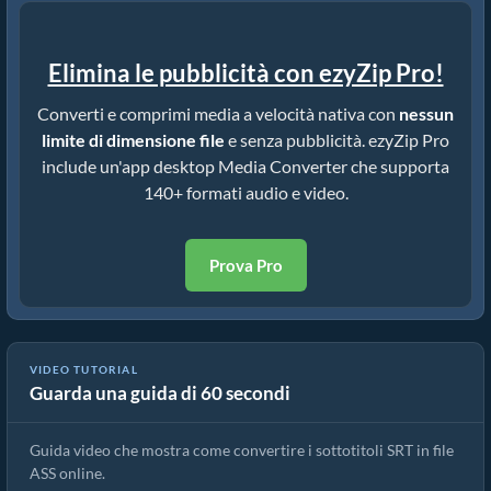
Elimina le pubblicità con ezyZip Pro!
Converti e comprimi media a velocità nativa con
nessun
limite di dimensione file
e senza pubblicità. ezyZip Pro
include un'app desktop Media Converter che supporta
140+ formati audio e video.
Prova Pro
VIDEO TUTORIAL
Guarda una guida di 60 secondi
Come Convertire i Sottotitoli SRT in File ASS (Guida Semplice)
Guida video che mostra come convertire i sottotitoli SRT in file
ASS online.