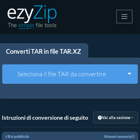
Comprimi
Converti TAR in file TAR.XZ
Decomprimi
Convertire
Togg
Seleziona il file TAR da convertire
Altri strumenti
Istruzioni di conversione di seguito
Vai alla sezione
Fai pubblicità
Rimuovi annuncio