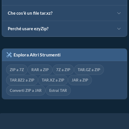
Che cos'è un file tar.xz?
Perché usare ezyZip?
Esplora Altri Strumenti
ZIP a 7Z
RAR a ZIP
7Z a ZIP
TAR.GZ a ZIP
TAR.BZ2 a ZIP
TAR.XZ a ZIP
JAR a ZIP
Converti ZIP a JAR
Estrai TAR