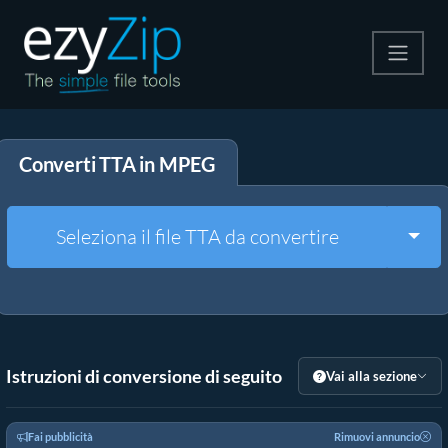
Comprimi
Converti TTA in MPEG
Decomprimi
Convertire
Togg
Seleziona il file TTA da convertire
Altri strumenti
Istruzioni di conversione di seguito
Vai alla sezione
Fai pubblicità
Rimuovi annuncio