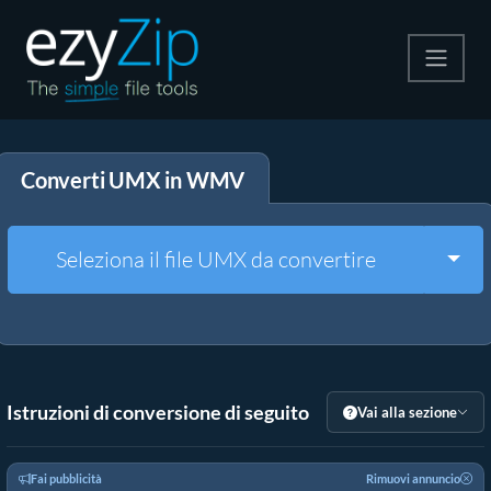
Comprimi
Converti UMX in WMV
Decomprimi
Convertire
Togg
Seleziona il file UMX da convertire
Altri strumenti
Istruzioni di conversione di seguito
Vai alla sezione
Fai pubblicità
Rimuovi annuncio