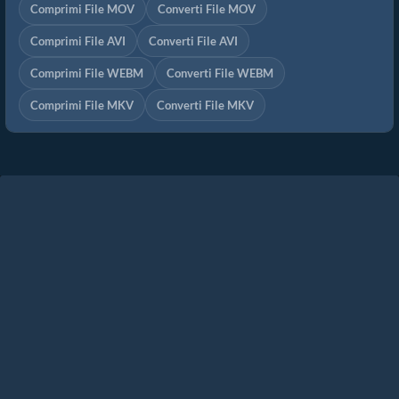
Comprimi File MOV
Converti File MOV
Comprimi File AVI
Converti File AVI
Comprimi File WEBM
Converti File WEBM
Comprimi File MKV
Converti File MKV