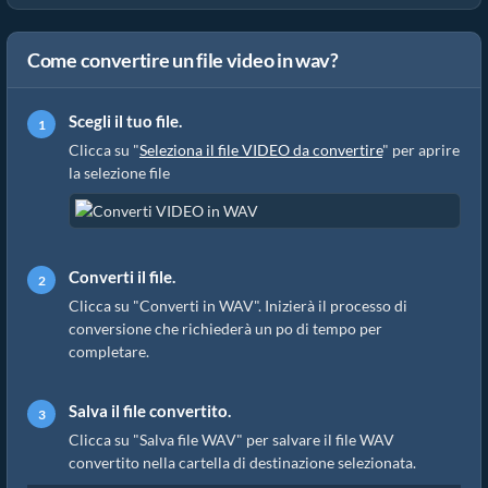
Come convertire un file video in wav?
Scegli il tuo file.
Clicca su "
Seleziona il file VIDEO da convertire
" per aprire
la selezione file
Converti il file.
Clicca su "Converti in WAV". Inizierà il processo di
conversione che richiederà un po di tempo per
completare.
Salva il file convertito.
Clicca su "Salva file WAV" per salvare il file WAV
convertito nella cartella di destinazione selezionata.