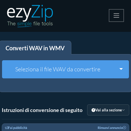
Comprimi
Converti WAV in WMV
Decomprimi
Convertire
Togg
Seleziona il file WAV da convertire
Altri strumenti
Istruzioni di conversione di seguito
Vai alla sezione
Fai pubblicità
Rimuovi annuncio