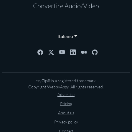
Convertire Audio/Video
Italiano
ezyZip® is a registered trademark.
Copyright
WebbyAppy
. All rights reserved.
Advertise
Pricing
About us
Privacy policy
Contact