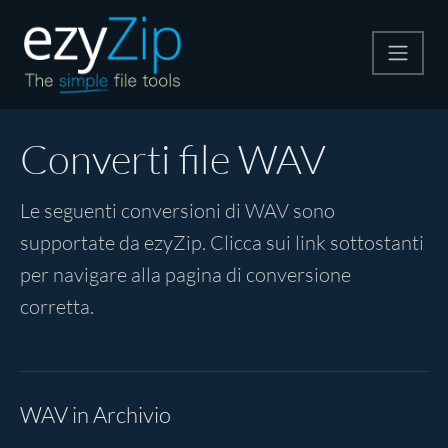
Comprimi
Converti file WAV
Decomprimi
Le seguenti conversioni di WAV sono
supportate da ezyZip. Clicca sui link sottostanti
Convertire
per navigare alla pagina di conversione
corretta.
Altri strumenti
WAV in Archivio