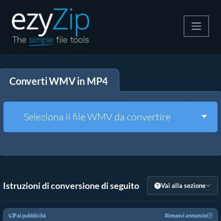
Comprimi
Converti WMV in MP4
Decomprimi
Convertire
Togg
Seleziona il file WMV da convertire
Altri strumenti
Istruzioni di conversione di seguito
Vai alla sezione
Fai pubblicità
Rimuovi annuncio