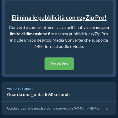
Elimina le pubblicità con ezyZip Pro!
Converti e comprimi media a velocità nativa con
nessun
limite di dimensione file
e senza pubblicità. ezyZip Pro
include un'app desktop Media Converter che supporta
140+ formati audio e video.
Prova Pro
VIDEO TUTORIAL
Guarda una guida di 60 secondi
Come convertire WMV in MP4 in pochi secondi!
Guida video che mostra come convertire WMV in MP4 online.