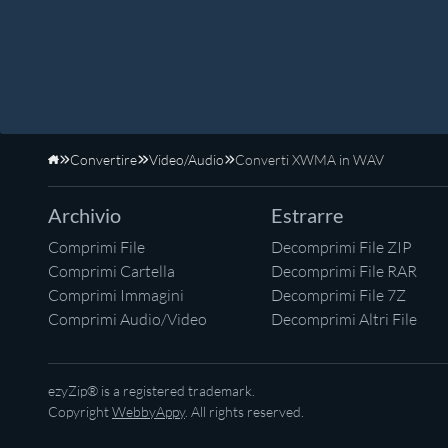
Convertire
Video/Audio
Converti XWMA in WAV
Home
Archivio
Estrarre
Comprimi File
Decomprimi File ZIP
Comprimi Cartella
Decomprimi File RAR
Comprimi Immagini
Decomprimi File 7Z
Comprimi Audio/Video
Decomprimi Altri File
ezyZip® is a registered trademark.
Copyright
WebbyAppy
. All rights reserved.