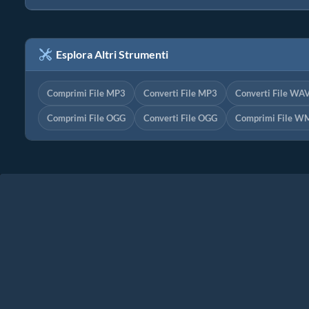
Esplora Altri Strumenti
Comprimi File MP3
Converti File MP3
Converti File WA
Comprimi File OGG
Converti File OGG
Comprimi File W