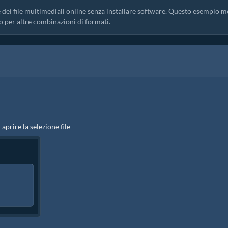
 dei file multimediali online senza installare software. Questo esempio m
o per altre combinazioni di formati.
 aprire la selezione file