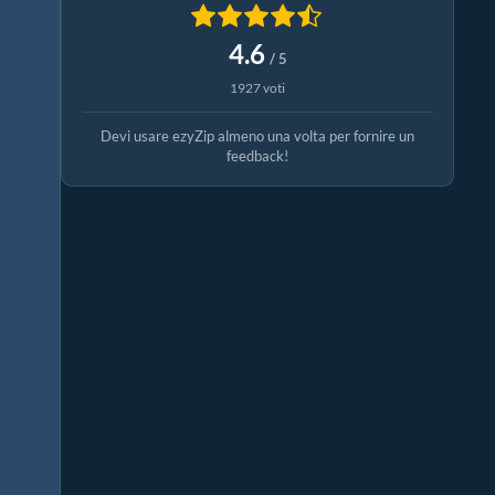
4.6
/ 5
1927 voti
Devi usare ezyZip almeno una volta per fornire un
feedback!