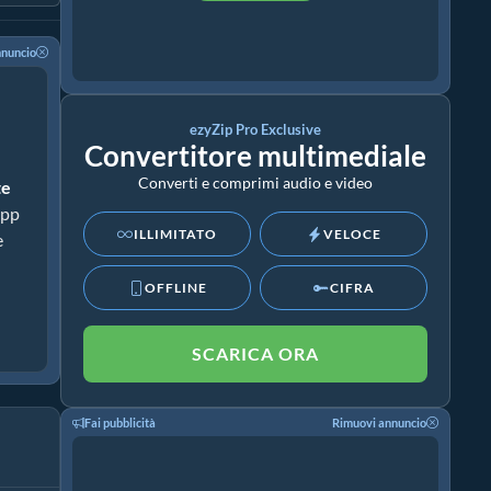
nnuncio
ezyZip Pro Exclusive
Convertitore multimediale
Converti e comprimi audio e video
te
app
ILLIMITATO
VELOCE
e
OFFLINE
CIFRA
SCARICA ORA
Fai pubblicità
Rimuovi annuncio