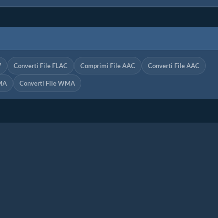
V
Converti File FLAC
Comprimi File AAC
Converti File AAC
MA
Converti File WMA