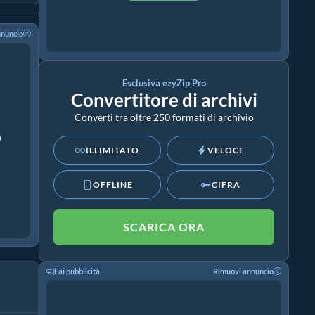
nnuncio
Esclusiva ezyZip Pro
Convertitore di archivi
Converti tra oltre 250 formati di archivio
p
ILLIMITATO
VELOCE
OFFLINE
CIFRA
SCARICA ORA
Fai pubblicità
Rimuovi annuncio