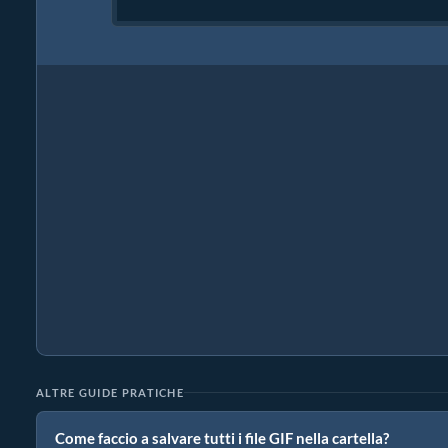
ALTRE GUIDE PRATICHE
Come faccio a salvare tutti i file GIF nella cartella?