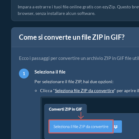
Impara a estrarre i tuoi file online gratis con ezyZip. Questo br
browser, senza installare alcun software.
Come si converte un file ZIP in GIF?
Ecco i passaggi per convertire un archivio ZIP in GIF file ut
Seleziona il file
Per selezionare il file ZIP, hai due opzioni:
Clicca "
Seleziona file ZIP da convertire
" per aprire i