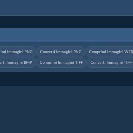
imi Immagini PNG
Converti Immagini PNG
Comprimi Immagini WE
erti Immagini BMP
Comprimi Immagini TIFF
Converti Immagini TIFF