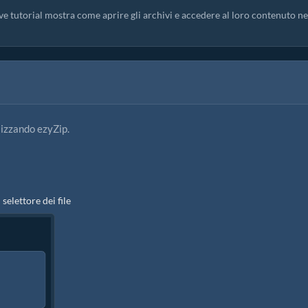
eve tutorial mostra come aprire gli archivi e accedere al loro contenuto ne
ilizzando ezyZip.
l selettore dei file