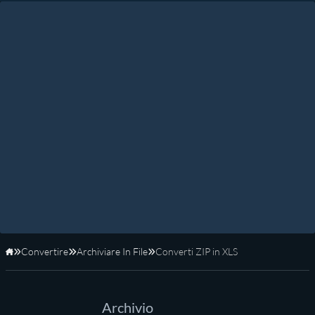
Convertire
Archiviare In File
Converti ZIP in XLS
Home
Archivio