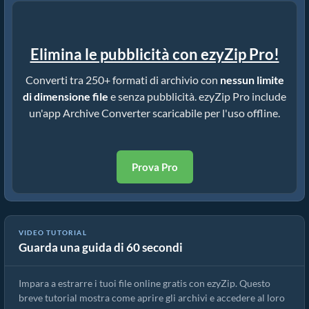
Elimina le pubblicità con ezyZip Pro!
Converti tra 250+ formati di archivio con
nessun limite
di dimensione file
e senza pubblicità. ezyZip Pro include
un'app Archive Converter scaricabile per l'uso offline.
Prova Pro
VIDEO TUTORIAL
Guarda una guida di 60 secondi
Come estrarre file online con ezyZip (gratis, senza installazione)
Impara a estrarre i tuoi file online gratis con ezyZip. Questo
breve tutorial mostra come aprire gli archivi e accedere al loro