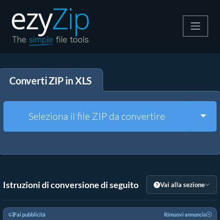
Comprimi
Converti ZIP in XLS
Decomprimi
Convertire
Togg
Seleziona il file ZIP da convertire
Altri strumenti
Istruzioni di conversione di seguito
Vai alla sezione
Fai pubblicità
Rimuovi annuncio