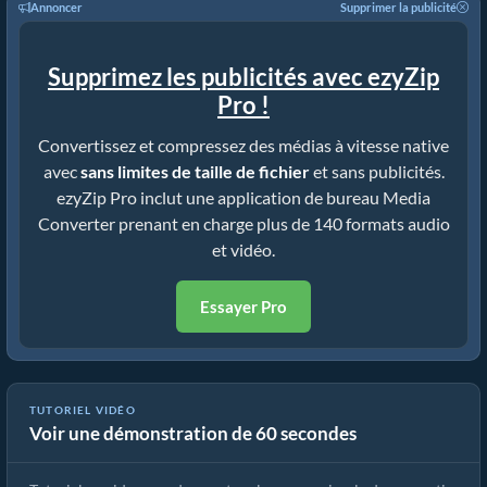
Annoncer
Supprimer la publicité
Supprimez les publicités avec ezyZip
Pro !
Convertissez et compressez des médias à vitesse native
avec
sans limites de taille de fichier
et sans publicités.
ezyZip Pro inclut une application de bureau Media
Converter prenant en charge plus de 140 formats audio
et vidéo.
Essayer Pro
TUTORIEL VIDÉO
Voir une démonstration de 60 secondes
Cómo convertir archivos multimedia