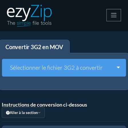
Compresser
Convertir 3G2 en MOV
Décompresser
Convertir
Togg
Sélectionner le fichier 3G2 à convertir
Autres outils
Instructions de conversion ci-dessous
Aller à la section