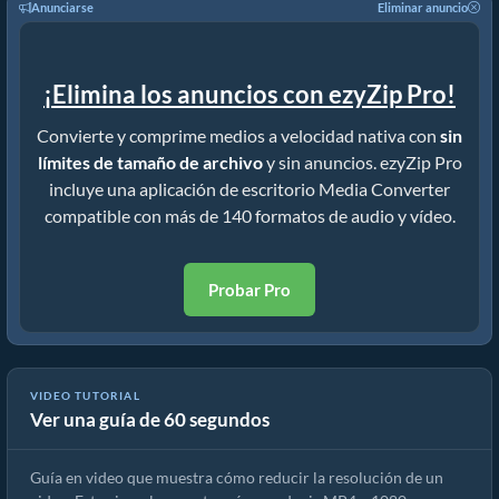
Anunciarse
Eliminar anuncio
¡Elimina los anuncios con ezyZip Pro!
Convierte y comprime medios a velocidad nativa con
sin
límites de tamaño de archivo
y sin anuncios. ezyZip Pro
incluye una aplicación de escritorio Media Converter
compatible con más de 140 formatos de audio y vídeo.
Probar Pro
VIDEO TUTORIAL
Ver una guía de 60 segundos
Cómo reducir la resolución de 3gp (Guía sencilla)
Guía en video que muestra cómo reducir la resolución de un