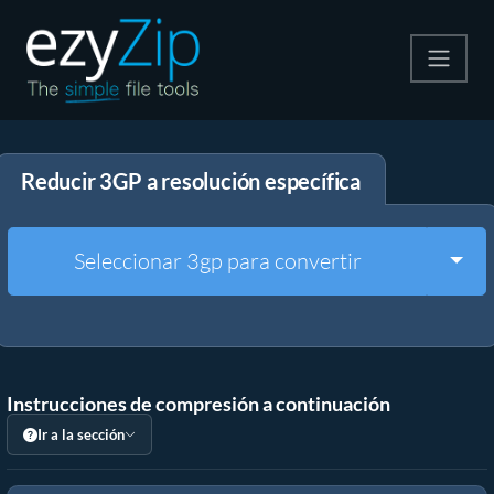
Comprime
Reducir 3GP a resolución específica
Descomprime
Convertir
Togg
Seleccionar 3gp para convertir
Otras herramientas
Instrucciones de compresión a continuación
Ir a la sección