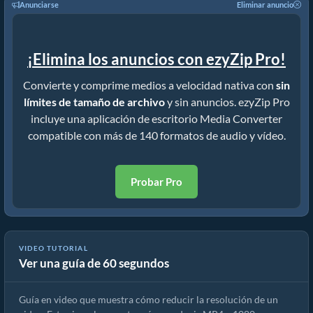
Anunciarse
Eliminar anuncio
¡Elimina los anuncios con ezyZip Pro!
Convierte y comprime medios a velocidad nativa con
sin
límites de tamaño de archivo
y sin anuncios. ezyZip Pro
incluye una aplicación de escritorio Media Converter
compatible con más de 140 formatos de audio y vídeo.
Probar Pro
VIDEO TUTORIAL
Ver una guía de 60 segundos
Cómo reducir la resolución de 3gp (Guía sencilla)
Guía en video que muestra cómo reducir la resolución de un