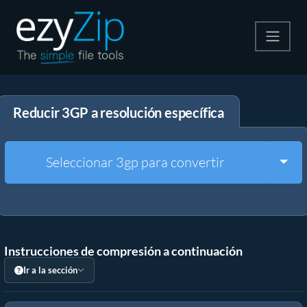
Comprime
Reducir 3GP a resolución específica
Descomprime
Convertir
Togg
Seleccionar 3gp para convertir
Otras herramientas
Instrucciones de compresión a continuación
Ir a la sección