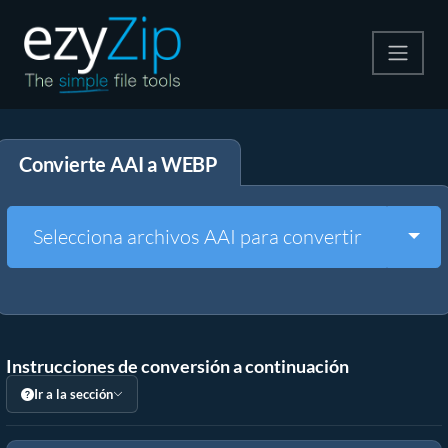
Comprime
Convierte AAI a WEBP
Descomprime
Convertir
Togg
Selecciona archivos AAI para convertir
Otras herramientas
Instrucciones de conversión a continuación
Ir a la sección