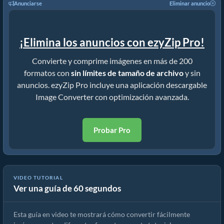
Anunciarse
Eliminar anuncio
¡Elimina los anuncios con ezyZip Pro!
Convierte y comprime imágenes en más de 200
formatos con
sin límites de tamaño de archivo
y sin
anuncios. ezyZip Pro incluye una aplicación descargable
Image Converter con optimización avanzada.
Probar Pro
VIDEO TUTORIAL
Ver una guía de 60 segundos
Cómo convertir el formato de imagen en línea
Esta guía en video te mostrará cómo convertir fácilmente