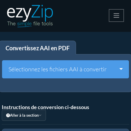
Compresser
Convertissez AAI en PDF
Décompresser
Convertir
Togg
Sélectionnez les fichiers AAI à convertir
Autres outils
Instructions de conversion ci-dessous
Aller à la section