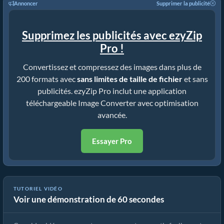
Annoncer
Supprimer la publicité
Supprimez les publicités avec ezyZip
Pro !
Convertissez et compressez des images dans plus de
200 formats avec
sans limites de taille de fichier
et sans
publicités. ezyZip Pro inclut une application
téléchargeable Image Converter avec optimisation
avancée.
Essayer Pro
TUTORIEL VIDÉO
Voir une démonstration de 60 secondes
Comment convertir le format d'image en ligne