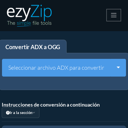
Comprime
Convertir ADX a OGG
Descomprime
Convertir
Togg
Seleccionar archivo ADX para convertir
Otras herramientas
Instrucciones de conversión a continuación
Ir a la sección