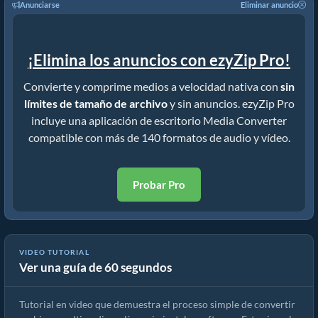
Anunciarse
Eliminar anuncio
¡Elimina los anuncios con ezyZip Pro!
Convierte y comprime medios a velocidad nativa con
sin
límites de tamaño de archivo
y sin anuncios. ezyZip Pro
incluye una aplicación de escritorio Media Converter
compatible con más de 140 formatos de audio y vídeo.
Probar Pro
VIDEO TUTORIAL
Ver una guía de 60 segundos
Cómo convertir archivos multimedia
Tutorial en video que demuestra el proceso simple de convertir