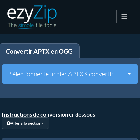
Compresser
Convertir APTX en OGG
Décompresser
Convertir
Togg
Sélectionner le fichier APTX à convertir
Autres outils
Instructions de conversion ci-dessous
Aller à la section