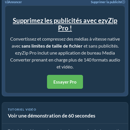
Annoncer
Supprimer la publicité
Supprimez les publicités avec ezyZip
Pro !
Convertissez et compressez des médias à vitesse native
avec
sans limites de taille de fichier
et sans publicités.
ezyZip Pro inclut une application de bureau Media
Converter prenant en charge plus de 140 formats audio
et vidéo.
Essayer Pro
TUTORIEL VIDÉO
Voir une démonstration de 60 secondes
Cómo convertir archivos multimedia