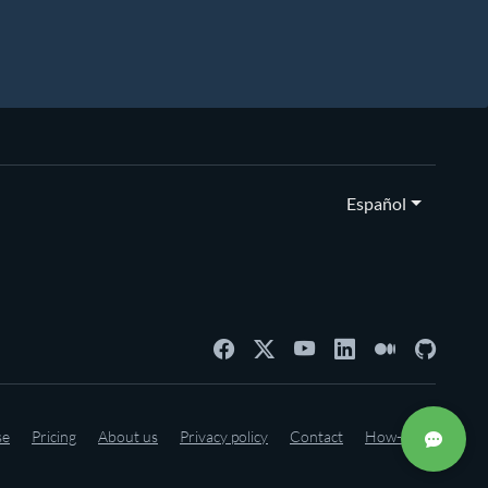
Español
se
Pricing
About us
Privacy policy
Contact
How-to's