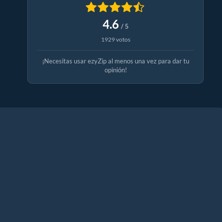
4.6
/ 5
1929 votos
¡Necesitas usar ezyZip al menos una vez para dar tu
opinión!