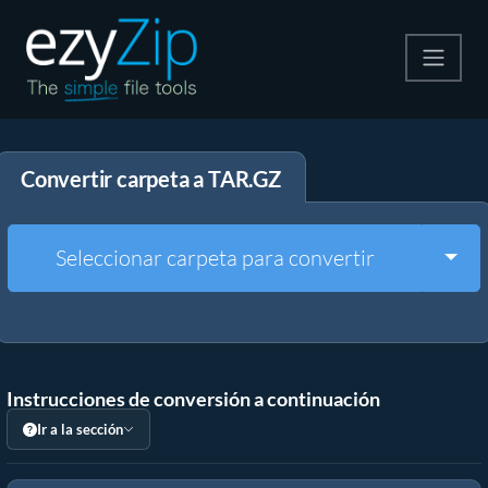
Comprime
Convertir carpeta a TAR.GZ
Descomprime
Convertir
Togg
Seleccionar carpeta para convertir
Otras herramientas
Instrucciones de conversión a continuación
Ir a la sección