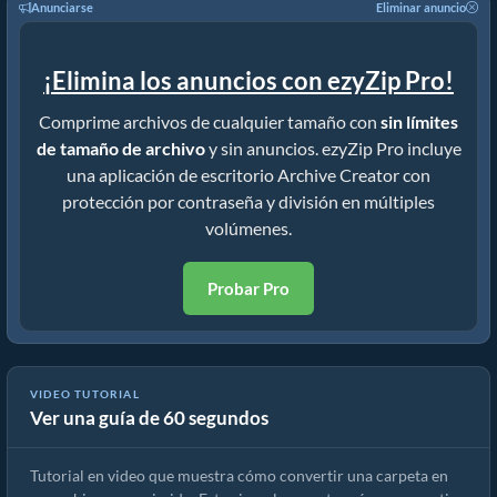
Anunciarse
Eliminar anuncio
¡Elimina los anuncios con ezyZip Pro!
Comprime archivos de cualquier tamaño con
sin límites
de tamaño de archivo
y sin anuncios. ezyZip Pro incluye
una aplicación de escritorio Archive Creator con
protección por contraseña y división en múltiples
volúmenes.
Probar Pro
VIDEO TUTORIAL
Ver una guía de 60 segundos
Cómo convertir carpeta a tar.gz en línea
Tutorial en video que muestra cómo convertir una carpeta en