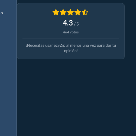
lo
4.3
/ 5
464 votos
¡Necesitas usar ezyZip al menos una vez para dar tu
opinión!