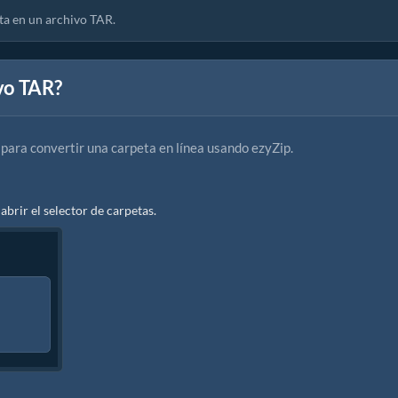
ta en un archivo TAR.
vo TAR?
 para convertir una carpeta en línea usando ezyZip.
 abrir el selector de carpetas.