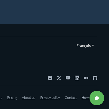
François
se
Pricing
About us
Privacy policy
Contact
How-to's