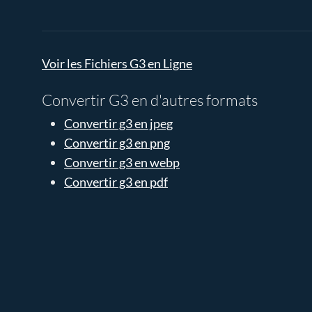
Voir les Fichiers G3 en Ligne
Convertir G3 en d'autres formats
Convertir g3 en jpeg
Convertir g3 en png
Convertir g3 en webp
Convertir g3 en pdf