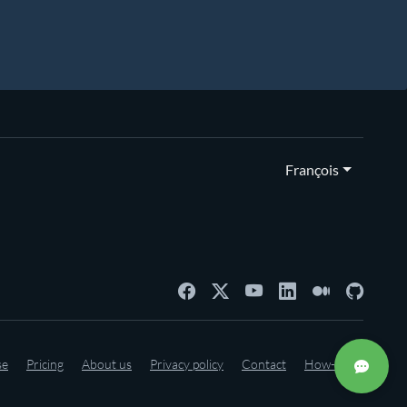
François
se
Pricing
About us
Privacy policy
Contact
How-to's