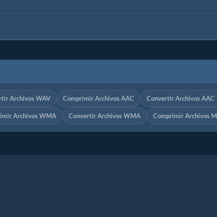
tir Archivos WAV
Comprimir Archivos AAC
Convertir Archivos AAC
imir Archivos WMA
Convertir Archivos WMA
Comprimir Archivos 