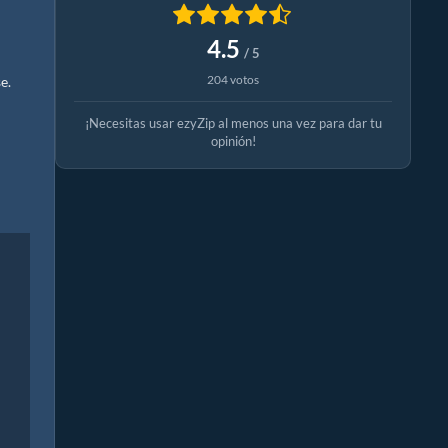
4.5
/ 5
204 votos
e.
¡Necesitas usar ezyZip al menos una vez para dar tu
opinión!