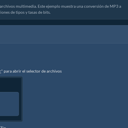
de archivos multimedia. Este ejemplo muestra una conversión de MP3 a
nes de tipos y tasas de bits.
r
" para abrir el selector de archivos
yZip