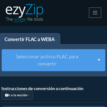
Comprime
Convertir FLAC a WEBA
Descomprime
Convertir
Seleccionar archivo FLAC para
Togg
convertir
Otras herramientas
Instrucciones de conversión a continuación
Ir a la sección