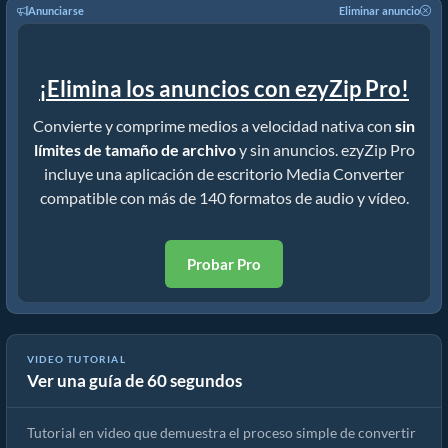
Anunciarse
Eliminar anuncio
¡Elimina los anuncios con ezyZip Pro!
Convierte y comprime medios a velocidad nativa con
sin
límites de tamaño de archivo
y sin anuncios. ezyZip Pro
incluye una aplicación de escritorio Media Converter
compatible con más de 140 formatos de audio y vídeo.
Probar Pro
VIDEO TUTORIAL
Ver una guía de 60 segundos
Cómo convertir archivos multimedia
Tutorial en video que demuestra el proceso simple de convertir