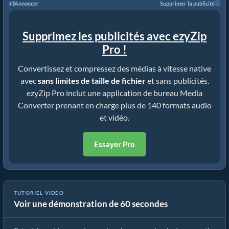
Annoncer
Supprimer la publicité
Supprimez les publicités avec ezyZip
Pro !
Convertissez et compressez des médias à vitesse native
avec
sans limites de taille de fichier
et sans publicités.
ezyZip Pro inclut une application de bureau Media
Converter prenant en charge plus de 140 formats audio
et vidéo.
Essayer Pro
TUTORIEL VIDÉO
Voir une démonstration de 60 secondes
Cómo convertir archivos multimedia