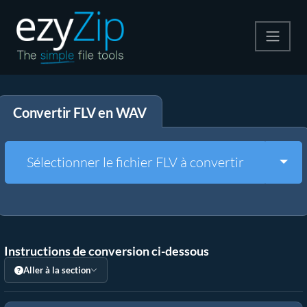
Compresser
Convertir FLV en WAV
Décompresser
Convertir
Togg
Sélectionner le fichier FLV à convertir
Autres outils
Instructions de conversion ci-dessous
Aller à la section