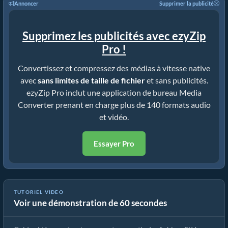
Annoncer
Supprimer la publicité
Supprimez les publicités avec ezyZip
Pro !
Convertissez et compressez des médias à vitesse native
avec
sans limites de taille de fichier
et sans publicités.
ezyZip Pro inclut une application de bureau Media
Converter prenant en charge plus de 140 formats audio
et vidéo.
Essayer Pro
TUTORIEL VIDÉO
Voir une démonstration de 60 secondes
Comment convertir un FLV en WMV en quelques secondes !