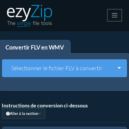
Compresser
Convertir FLV en WMV
Décompresser
Convertir
Togg
Sélectionner le fichier FLV à convertir
Autres outils
Instructions de conversion ci-dessous
Aller à la section