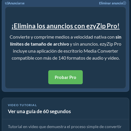
Anunciarse
Eliminar anuncio
¡Elimina los anuncios con ezyZip Pro!
Convierte y comprime medios a velocidad nativa con
sin
límites de tamaño de archivo
y sin anuncios. ezyZip Pro
incluye una aplicación de escritorio Media Converter
compatible con más de 140 formatos de audio y vídeo.
Probar Pro
VIDEO TUTORIAL
Ver una guía de 60 segundos
Cómo convertir archivos multimedia
Tutorial en video que demuestra el proceso simple de convertir