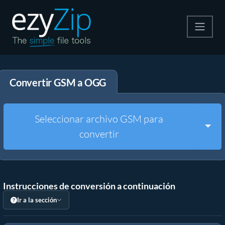
Comprime
Convertir GSM a OGG
Descomprime
Convertir
Seleccionar archivo GSM para
Togg
convertir
Otras herramientas
Instrucciones de conversión a continuación
Ir a la sección