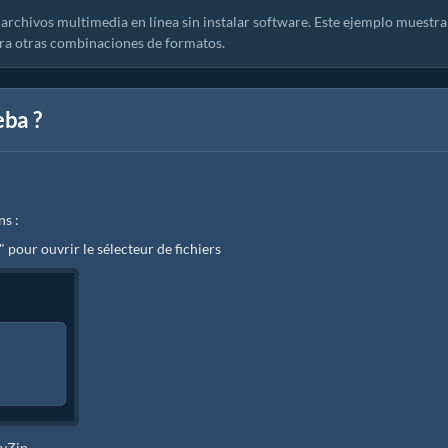
archivos multimedia en línea sin instalar software. Este ejemplo muestra
ra otras combinaciones de formatos.
eba ?
ns :
" pour ouvrir le sélecteur de fichiers
zyZip