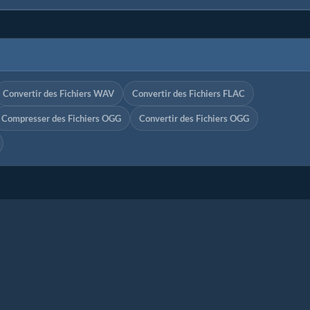
Convertir des Fichiers WAV
Convertir des Fichiers FLAC
Compresser des Fichiers OGG
Convertir des Fichiers OGG