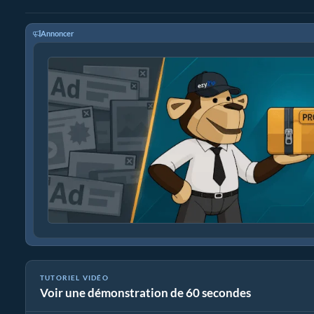
Annoncer
TUTORIEL VIDÉO
Voir une démonstration de 60 secondes
Cómo convertir archivos multimedia