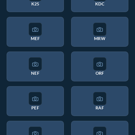
K25
KDC
MEF
MRW
NEF
ORF
PEF
RAF