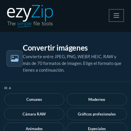
Comprime
Convertir imágenes
Descomprime
Convierte entre JPEG, PNG, WEBP, HEIC, RAW y
más de 70 formatos de imagen. Elige el formato que
Convertir
tienes a continuación.
Otras herramientas
IR A
Comunes
Modernos
Cámara RAW
Gráficos profesionales
Animados
Especiales