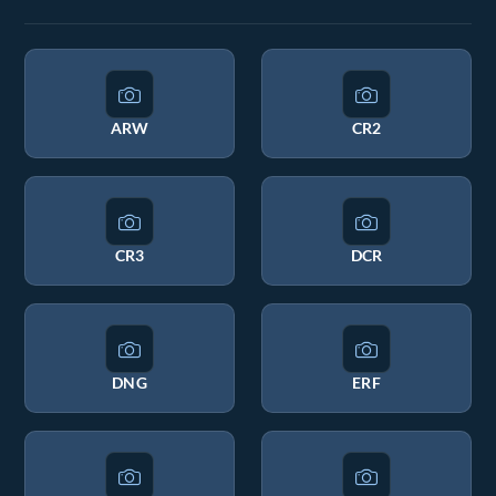
ARW
CR2
CR3
DCR
DNG
ERF