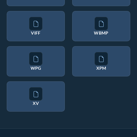
VIFF
WBMP
WPG
XPM
XV