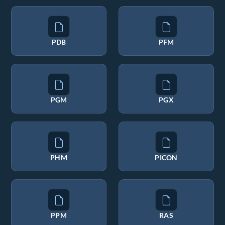
PDB
PFM
PGM
PGX
PHM
PICON
PPM
RAS