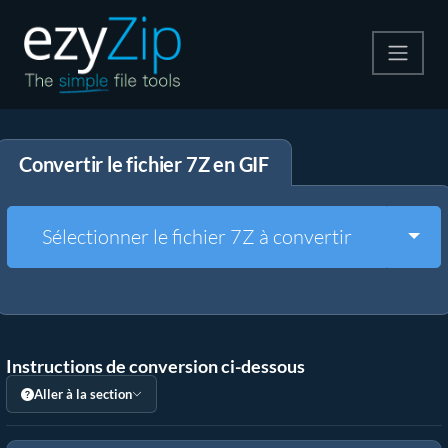
Compresser
Convertir le fichier 7Z en GIF
Décompresser
Convertir
Togg
Sélectionner le fichier 7Z à convertir
Autres outils
Instructions de conversion ci-dessous
Aller à la section