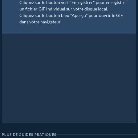
Cliquez sur le bouton vert "Enregistrer" pour enregistrer
un fichier GIF individuel sur votre disque local.
Cliquez sur le bouton bleu "Aperçu" pour ouvrir le GIF
dans votre navigateur.
PLUS DE GUIDES PRATIQUES