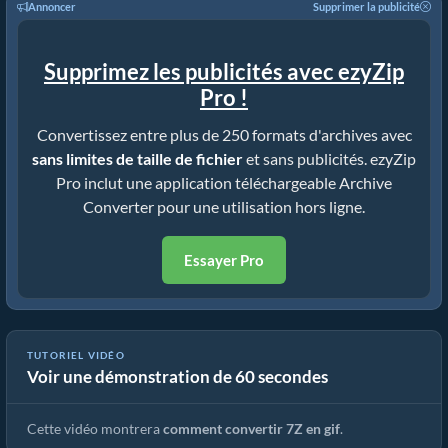
Annoncer
Supprimer la publicité
Supprimez les publicités avec ezyZip
Pro !
Convertissez entre plus de 250 formats d'archives avec
sans limites de taille de fichier
et sans publicités. ezyZip
Pro inclut une application téléchargeable Archive
Converter pour une utilisation hors ligne.
Essayer Pro
TUTORIEL VIDÉO
Voir une démonstration de 60 secondes
Comment Convertir 7z En Fichier Normal (Guide Simplifié)
Cette vidéo montrera
comment convertir 7Z en gif
.