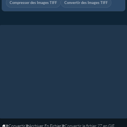
Compresser des Images TIFF
Convertir des Images TIFF
Convertir
Archiver En Fichier
Convertir le fichier 7Z en GIF