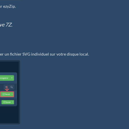
ur ezyZip.
ve 7Z.
er un fichier SVG individuel sur votre disque local.