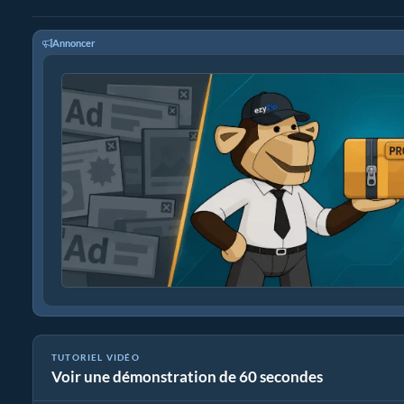
Annoncer
TUTORIEL VIDÉO
Voir une démonstration de 60 secondes
Comment Convertir 7z En Fichier Normal (Guide Simplifié)