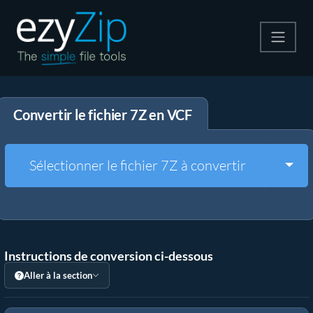
Compresser
Convertir le fichier 7Z en VCF
Décompresser
Convertir
Togg
Sélectionner le fichier 7Z à convertir
Autres outils
Instructions de conversion ci-dessous
Aller à la section