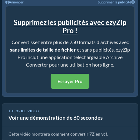
Annoncer
Supprimer la publicité
Supprimez les publicités avec ezyZip
Pro !
Convertissez entre plus de 250 formats d'archives avec
sans limites de taille de fichier
et sans publicités. ezyZip
Pro inclut une application téléchargeable Archive
Converter pour une utilisation hors ligne.
Essayer Pro
TUTORIEL VIDÉO
Voir une démonstration de 60 secondes
Comment Convertir 7z En Fichier Normal (Guide Simplifié)
Cette vidéo montrera
comment convertir 7Z en vcf
.