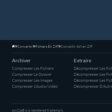
Convertir
Fichiers En ZIP
Convertir AVI en ZIP
Accueil
Archiver
Extraire
Compresser Les Fichiers
Décompresser Les Fich
Compresser Le Dossier
Décompresser Les Fic
Compresser Les Images
Décompresser Les Fic
Compresser L'Audio/Vidéo
Décompresser D'Autre
ezyZip® is a registered trademark.