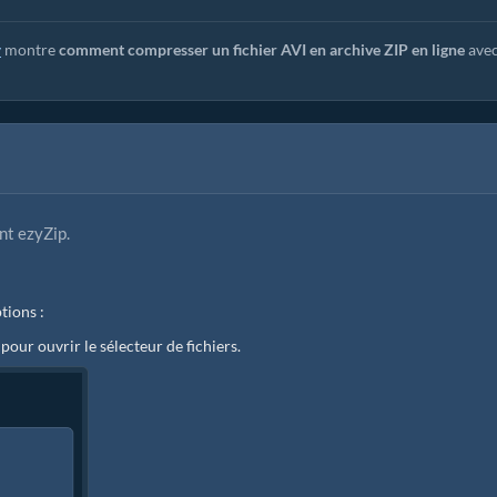
y
montre
comment compresser un fichier AVI en archive ZIP en ligne
ave
nt ezyZip.
tions :
 pour ouvrir le sélecteur de fichiers.