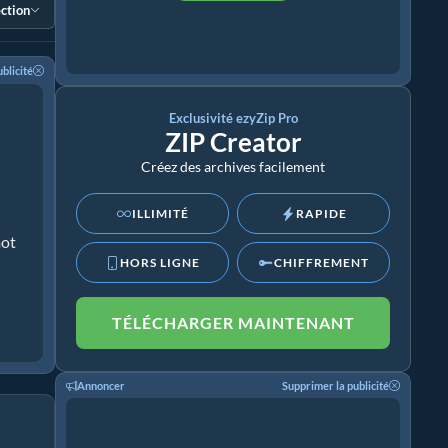
ection
blicité
Exclusivité ezyZip Pro
ZIP Creator
Créez des archives facilement
ILLIMITÉ
RAPIDE
mot
HORS LIGNE
CHIFFREMENT
TÉLÉCHARGER MAINTENANT
Annoncer
Supprimer la publicité