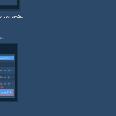
ment sur ezyZip.
on.