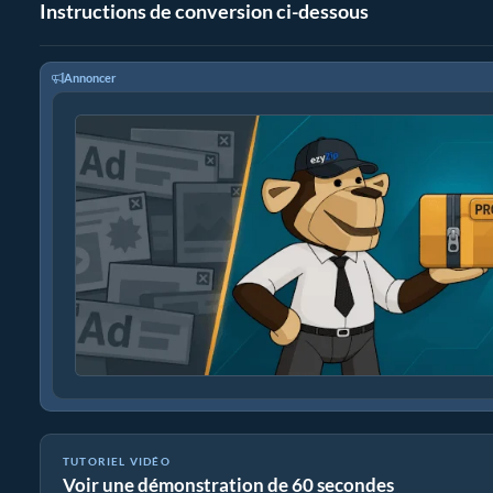
Instructions de conversion ci-dessous
Annoncer
TUTORIEL VIDÉO
Voir une démonstration de 60 secondes
Comment Convertir AVI en Fichier ZIP En Ligne (Guide Simple)