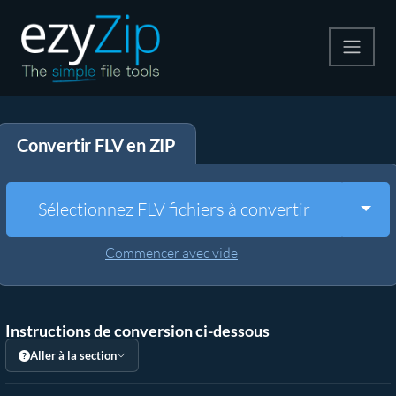
Compresser
Convertir FLV en ZIP
Décompresser
Convertir
Togg
Sélectionnez FLV fichiers à convertir
Autres outils
Commencer avec vide
Instructions de conversion ci-dessous
Aller à la section