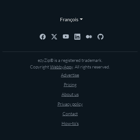
François
ezyZip® is a registered trademark.
Copyright
WebbyAppy
. All rights reserved.
Advertise
Pricing
About us
Privacy policy
Contact
How-to's