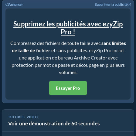
Annoncer
Supprimer la publicité
Supprimez les publicités avec ezyZip
Pro !
Compressez des fichiers de toute taille avec
sans limites
de taille de fichier
et sans publicités. ezyZip Pro inclut
une application de bureau Archive Creator avec
protection par mot de passe et découpage en plusieurs
volumes.
Essayer Pro
TUTORIEL VIDÉO
Voir une démonstration de 60 secondes
Comment Convertir FLV en Fichier ZIP En Ligne (Guide Simple)