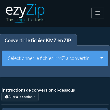
Compresser
Convertir le fichier KMZ en ZIP
Décompresser
Convertir
Togg
Sélectionner le fichier KMZ à convertir
Autres outils
Instructions de conversion ci-dessous
Aller à la section