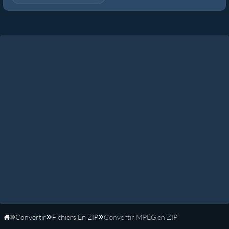
Convertir
Fichiers En ZIP
Convertir MPEG en ZIP
Accueil