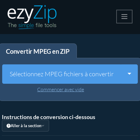
Compresser
Convertir MPEG en ZIP
Décompresser
Convertir
Togg
Sélectionnez MPEG fichiers à convertir
Autres outils
Commencer avec vide
Instructions de conversion ci-dessous
Aller à la section