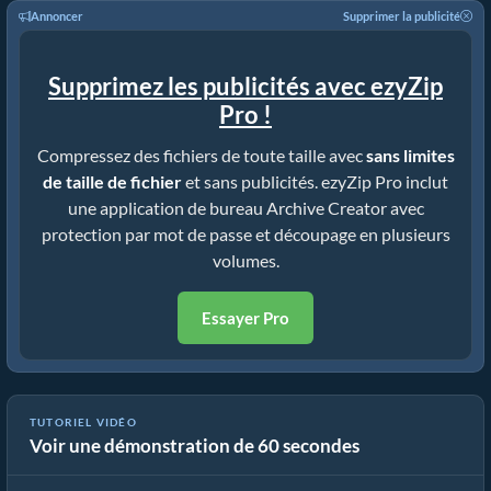
Annoncer
Supprimer la publicité
Supprimez les publicités avec ezyZip
Pro !
Compressez des fichiers de toute taille avec
sans limites
de taille de fichier
et sans publicités. ezyZip Pro inclut
une application de bureau Archive Creator avec
protection par mot de passe et découpage en plusieurs
volumes.
Essayer Pro
TUTORIEL VIDÉO
Voir une démonstration de 60 secondes
Comment convertir des fichiers en ZIP en ligne (Guide simple)