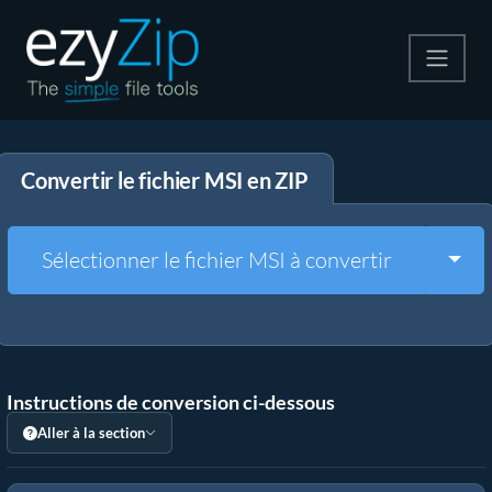
Compresser
Convertir le fichier MSI en ZIP
Décompresser
Convertir
Togg
Sélectionner le fichier MSI à convertir
Autres outils
Instructions de conversion ci-dessous
Aller à la section