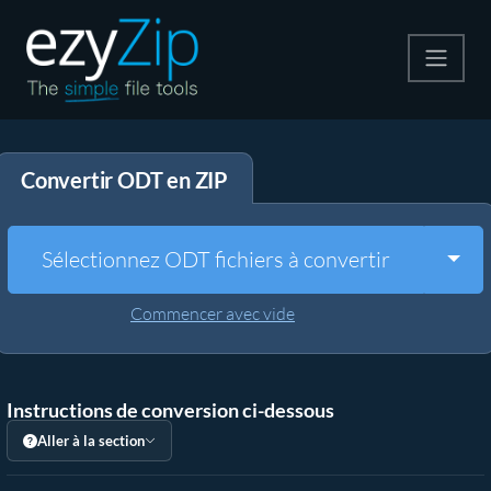
Compresser
Convertir ODT en ZIP
Décompresser
Convertir
Togg
Sélectionnez ODT fichiers à convertir
Autres outils
Commencer avec vide
Instructions de conversion ci-dessous
Aller à la section