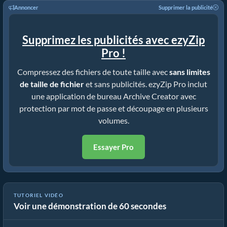
Annoncer
Supprimer la publicité
Supprimez les publicités avec ezyZip
Pro !
Compressez des fichiers de toute taille avec
sans limites
de taille de fichier
et sans publicités. ezyZip Pro inclut
une application de bureau Archive Creator avec
protection par mot de passe et découpage en plusieurs
volumes.
Essayer Pro
TUTORIEL VIDÉO
Voir une démonstration de 60 secondes
Comment convertir des fichiers en ZIP en ligne (Guide simple)