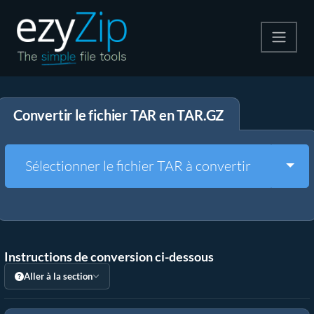
Compresser
Convertir le fichier TAR en TAR.GZ
Décompresser
Convertir
Togg
Sélectionner le fichier TAR à convertir
Autres outils
Instructions de conversion ci-dessous
Aller à la section