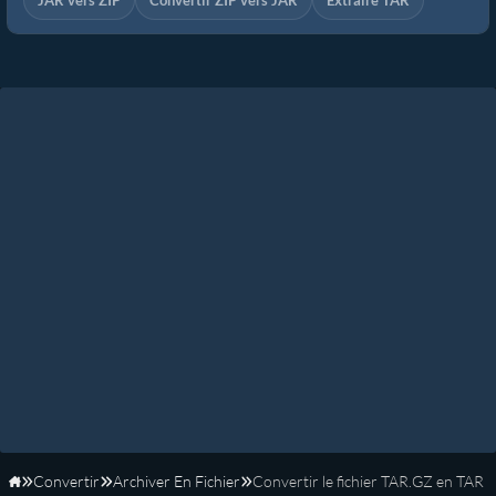
JAR vers ZIP
Convertir ZIP vers JAR
Extraire TAR
Convertir
Archiver En Fichier
Convertir le fichier TAR.GZ en TAR
Accueil