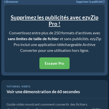
Annoncer
Supprimer la publicité
Supprimez les publicités avec ezyZip
Pro !
Convertissez entre plus de 250 formats d'archives avec
sans limites de taille de fichier
et sans publicités. ezyZip
Pro inclut une application téléchargeable Archive
Converter pour une utilisation hors ligne.
Essayer Pro
TUTORIEL VIDÉO
Voir une démonstration de 60 secondes
Comment convertir des fichiers d'archives avec ezyZip
Guide vidéo montrant comment convertir des fichiers