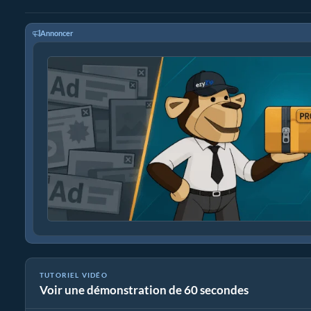
Annoncer
TUTORIEL VIDÉO
Voir une démonstration de 60 secondes
Comment convertir TAR.GZ en fichier d'origine (Guide simple)