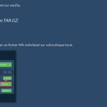
ent sur ezyZip.
ive TAR.GZ.
er un fichier MA individuel sur votre disque local.