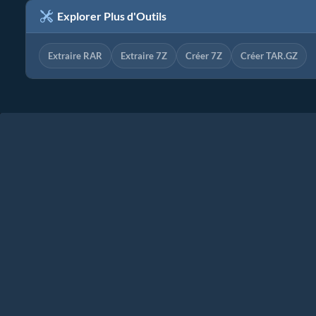
Explorer Plus d'Outils
Extraire RAR
Extraire 7Z
Créer 7Z
Créer TAR.GZ