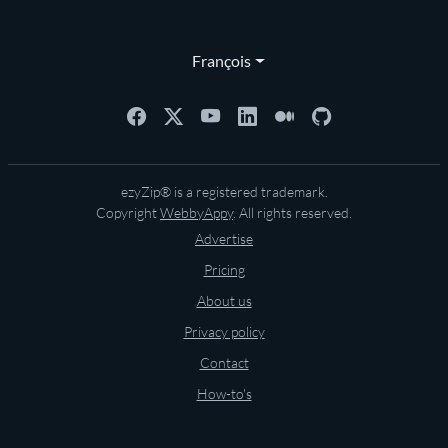
François
ezyZip® is a registered trademark.
Copyright
WebbyAppy
. All rights reserved.
Advertise
Pricing
About us
Privacy policy
Contact
How-to's