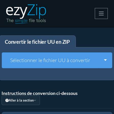
Compresser
Convertir le fichier UU en ZIP
Décompresser
Convertir
Togg
Sélectionner le fichier UU à convertir
Autres outils
Instructions de conversion ci-dessous
Aller à la section