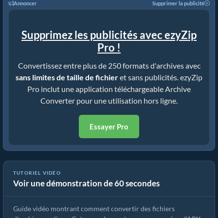
Annoncer
Supprimer la publicité
Supprimez les publicités avec ezyZip
Pro !
Convertissez entre plus de 250 formats d'archives avec
sans limites de taille de fichier
et sans publicités. ezyZip
Pro inclut une application téléchargeable Archive
Converter pour une utilisation hors ligne.
Essayer Pro
TUTORIEL VIDÉO
Voir une démonstration de 60 secondes
Comment convertir des fichiers d'archives avec ezyZip
Guide vidéo montrant comment convertir des fichiers