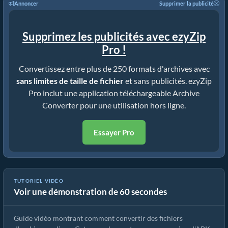
Annoncer
Supprimer la publicité
Supprimez les publicités avec ezyZip
Pro !
Convertissez entre plus de 250 formats d'archives avec
sans limites de taille de fichier
et sans publicités. ezyZip
Pro inclut une application téléchargeable Archive
Converter pour une utilisation hors ligne.
Essayer Pro
TUTORIEL VIDÉO
Voir une démonstration de 60 secondes
Comment convertir des fichiers d'archives avec ezyZip
Guide vidéo montrant comment convertir des fichiers