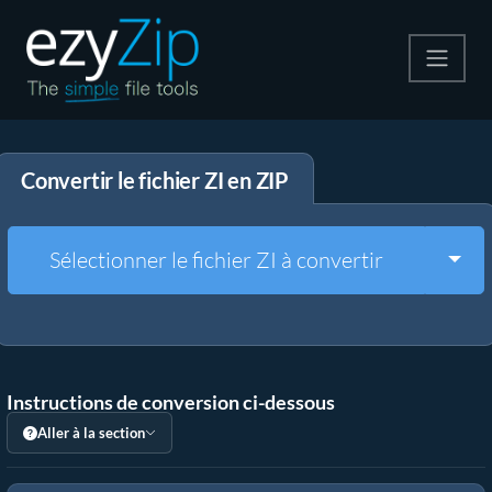
Compresser
Convertir le fichier ZI en ZIP
Décompresser
Convertir
Togg
Sélectionner le fichier ZI à convertir
Autres outils
Instructions de conversion ci-dessous
Aller à la section