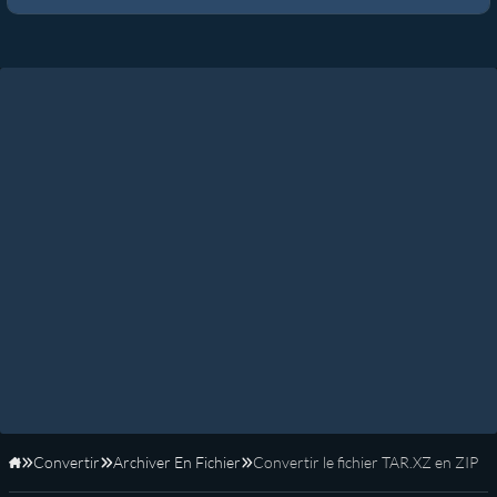
Convertir
Archiver En Fichier
Convertir le fichier TAR.XZ en ZIP
Accueil