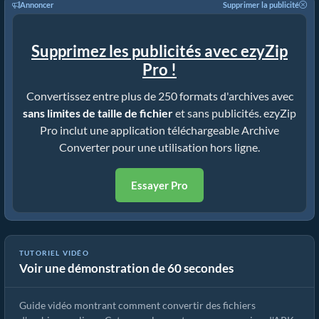
Annoncer
Supprimer la publicité
Supprimez les publicités avec ezyZip
Pro !
Convertissez entre plus de 250 formats d'archives avec
sans limites de taille de fichier
et sans publicités. ezyZip
Pro inclut une application téléchargeable Archive
Converter pour une utilisation hors ligne.
Essayer Pro
TUTORIEL VIDÉO
Voir une démonstration de 60 secondes
Comment convertir des fichiers d'archives avec ezyZip
Guide vidéo montrant comment convertir des fichiers