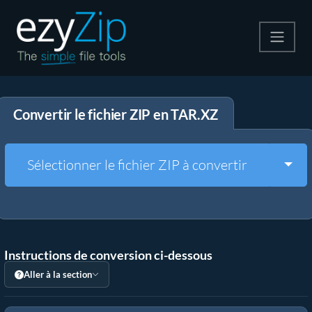
Compresser
Convertir le fichier ZIP en TAR.XZ
Décompresser
Convertir
Togg
Sélectionner le fichier ZIP à convertir
Autres outils
Instructions de conversion ci-dessous
Aller à la section