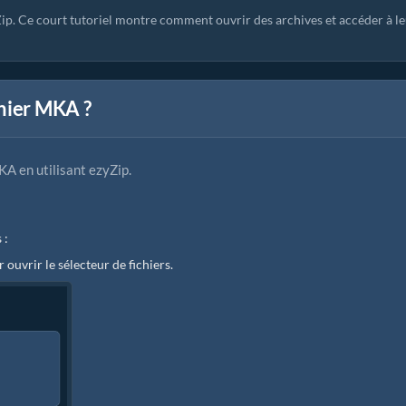
Zip. Ce court tutoriel montre comment ouvrir des archives et accéder à l
chier MKA ?
KA en utilisant ezyZip.
 :
r ouvrir le sélecteur de fichiers.