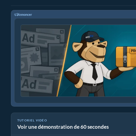
Annoncer
TUTORIEL VIDÉO
Voir une démonstration de 60 secondes
Comment extraire des fichiers en ligne avec ezyZip (gratuit, sans